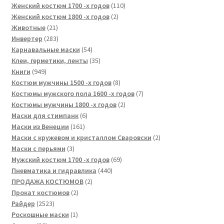
товара
110
Женский костюм 1700 -х годов
110
2
товаров
Женский костюм 1800 -х годов
2
21
товара
Животные
21
товар
283
Инвертер
283
товара
54
Карнавальные маски
54
товара
35
Клеи, герметики, ленты
35
949
товаров
Книги
949
товаров
8
Костюм мужчины 1500 -х годов
8
товаров
7
Костюмы мужского пола 1600 -х годов
7
2
товаров
Костюмы мужчины 1800 -х годов
2
6
товара
Маски для стимпанк
6
161
товаров
Маски из Венеции
161
товар
2
Маски с кружевом и кристаллом Сваровски
2
3
товара
Маски с перьями
3
товара
69
Мужский костюм 1700 -х годов
69
440
товаров
Пневматика и гидравлика
440
2
товаров
ПРОДАЖА КОСТЮМОВ
2
2
товара
Прокат костюмов
2
2523
товара
Райдер
2523
товара
1
Роскошные маски
1