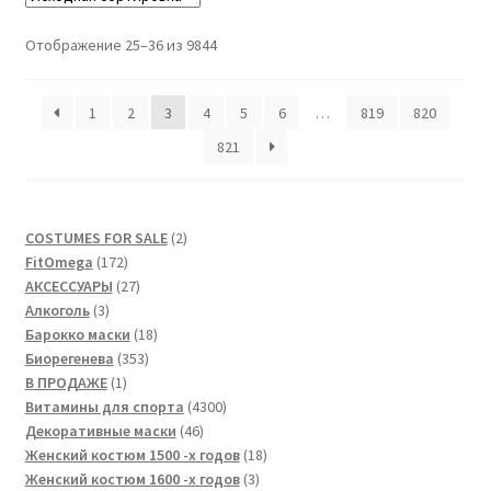
Отображение 25–36 из 9844
1
2
3
4
5
6
…
819
820
821
2
COSTUMES FOR SALE
2
172
товара
FitOmega
172
товара
27
АКСЕССУАРЫ
27
3
товаров
Алкоголь
3
товара
18
Барокко маски
18
353
товаров
Биорегенева
353
1
товара
В ПРОДАЖЕ
1
товар
4300
Витамины для спорта
4300
46
товаров
Декоративные маски
46
товаров
18
Женский костюм 1500 -х годов
18
3
товаров
Женский костюм 1600 -х годов
3