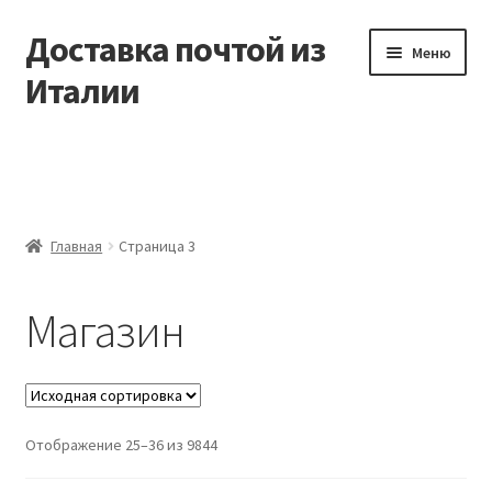
Доставка почтой из
Перейти
Перейти
Меню
к
к
Италии
навигации
содержимому
Главная
Контакты
Главная
Страница 3
Корзина
Магазин
Мой аккаунт
Оформление заказа
Отображение 25–36 из 9844