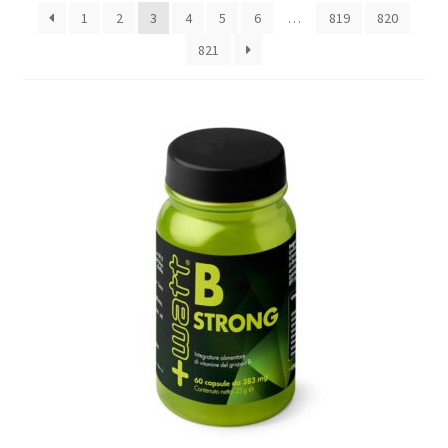
1
2
3
4
5
6
…
819
820
821