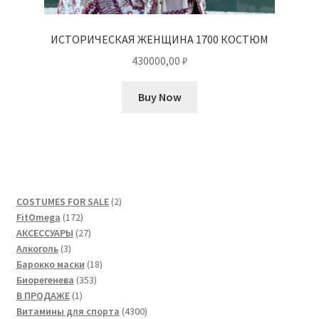
ИСТОРИЧЕСКАЯ ЖЕНЩИНА 1700 КОСТЮМ
430000,00
₽
Buy Now
2
COSTUMES FOR SALE
2
172
товара
FitOmega
172
товара
27
АКСЕССУАРЫ
27
3
товаров
Алкоголь
3
товара
18
Барокко маски
18
353
товаров
Биорегенева
353
1
товара
В ПРОДАЖЕ
1
товар
4300
Витамины для спорта
4300