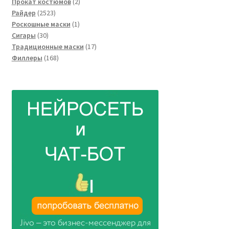
2
товара
Прокат костюмов
2
2523
товара
Райдер
2523
товара
1
Роскошные маски
1
30
товар
Сигары
30
товаров
17
Традиционные маски
17
168
товаров
Филлеры
168
товаров