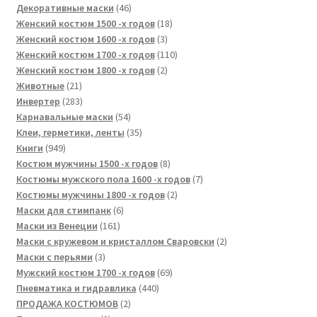
46
товаров
Декоративные маски
46
товаров
18
Женский костюм 1500 -х годов
18
3
товаров
Женский костюм 1600 -х годов
3
товара
110
Женский костюм 1700 -х годов
110
2
товаров
Женский костюм 1800 -х годов
2
21
товара
Животные
21
товар
283
Инвертер
283
товара
54
Карнавальные маски
54
товара
35
Клеи, герметики, ленты
35
949
товаров
Книги
949
товаров
8
Костюм мужчины 1500 -х годов
8
товаров
7
Костюмы мужского пола 1600 -х годов
7
2
товаров
Костюмы мужчины 1800 -х годов
2
6
товара
Маски для стимпанк
6
161
товаров
Маски из Венеции
161
товар
2
Маски с кружевом и кристаллом Сваровски
2
3
товара
Маски с перьями
3
товара
69
Мужский костюм 1700 -х годов
69
440
товаров
Пневматика и гидравлика
440
2
товаров
ПРОДАЖА КОСТЮМОВ
2