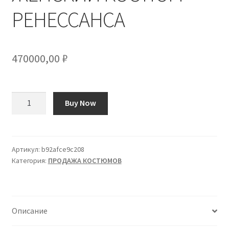
РЕНЕССАНСА
470000,00
₽
Количество
Buy Now
товара
ИСТОРИЧЕСКИЙ
ЖЕНСКИЙ
КОСТЮМ
Артикул:
b92afce9c208
Категория:
ПРОДАЖА КОСТЮМОВ
РЕНЕССАНСА
Описание