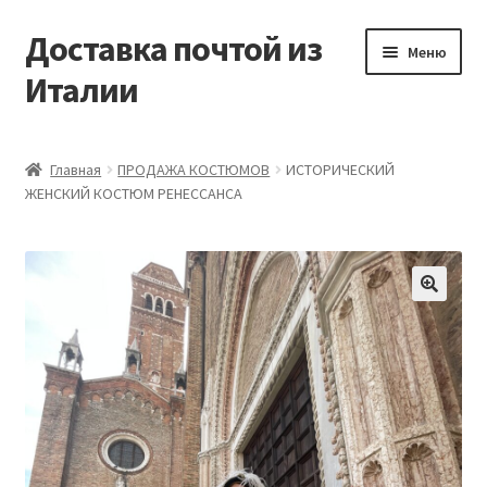
Доставка почтой из
Перейти
Перейти
Меню
к
к
Италии
навигации
содержимому
Главная
Главная
ПРОДАЖА КОСТЮМОВ
ИСТОРИЧЕСКИЙ
ЖЕНСКИЙ КОСТЮМ РЕНЕССАНСА
Контакты
Корзина
Мой аккаунт
🔍
Оформление заказа