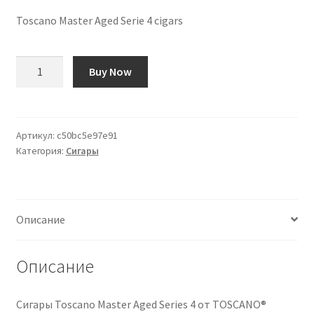
Toscano Master Aged Serie 4 cigars
Количество
Buy Now
товара
Сигары
Toscano
Master
Артикул:
c50bc5e97e91
Категория:
Сигары
Aged
Series
4
Описание
Описание
Сигары Toscano Master Aged Series 4 от TOSCANO®