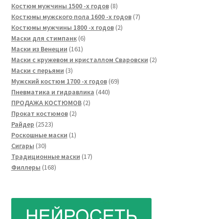
товаров
8
Костюм мужчины 1500 -х годов
8
товаров
7
Костюмы мужского пола 1600 -х годов
7
2
товаров
Костюмы мужчины 1800 -х годов
2
6
товара
Маски для стимпанк
6
161
товаров
Маски из Венеции
161
товар
2
Маски с кружевом и кристаллом Сваровски
2
3
товара
Маски с перьями
3
товара
69
Мужский костюм 1700 -х годов
69
440
товаров
Пневматика и гидравлика
440
2
товаров
ПРОДАЖА КОСТЮМОВ
2
2
товара
Прокат костюмов
2
2523
товара
Райдер
2523
товара
1
Роскошные маски
1
30
товар
Сигары
30
товаров
17
Традиционные маски
17
168
товаров
Филлеры
168
товаров