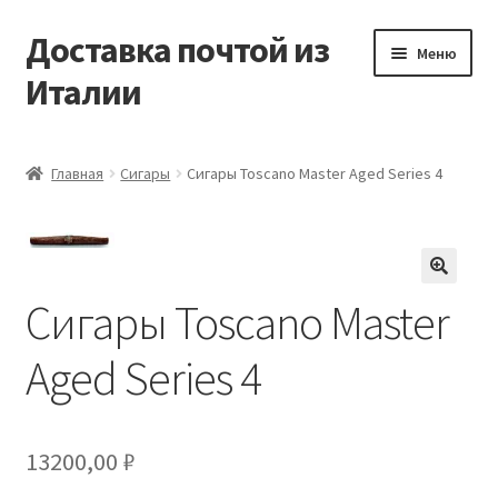
Доставка почтой из
Перейти
Перейти
Меню
к
к
Италии
навигации
содержимому
Главная
Главная
Сигары
Сигары Toscano Master Aged Series 4
Контакты
Корзина
🔍
Сигары Toscano Master
Мой аккаунт
Aged Series 4
Оформление заказа
13200,00
₽