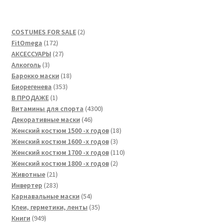
2
COSTUMES FOR SALE
2
172
товара
FitOmega
172
товара
27
АКСЕССУАРЫ
27
3
товаров
Алкоголь
3
товара
18
Барокко маски
18
353
товаров
Биорегенева
353
1
товара
В ПРОДАЖЕ
1
товар
4300
Витамины для спорта
4300
46
товаров
Декоративные маски
46
товаров
18
Женский костюм 1500 -х годов
18
3
товаров
Женский костюм 1600 -х годов
3
товара
110
Женский костюм 1700 -х годов
110
2
товаров
Женский костюм 1800 -х годов
2
21
товара
Животные
21
товар
283
Инвертер
283
товара
54
Карнавальные маски
54
товара
35
Клеи, герметики, ленты
35
949
товаров
Книги
949