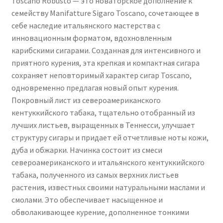
Toscano Robusto — это новаторское дополнение к
семейству Manifatture Sigaro Toscano, сочетающее в
себе наследие итальянского мастерства с
инновационным форматом, вдохновленным
карибскими сигарами. Созданная для интенсивного и
приятного курения, эта крепкая и компактная сигара
сохраняет неповторимый характер сигар Toscano,
одновременно предлагая новый опыт курения.
Покровный лист из североамериканского
кентуккийского табака, тщательно отобранный из
лучших листьев, выращенных в Теннесси, улучшает
структуру сигары и придает ей отчетливые ноты кожи,
дуба и обжарки. Начинка состоит из смеси
североамериканского и итальянского кентуккийского
табака, полученного из самых верхних листьев
растения, известных своими натуральными маслами и
смолами. Это обеспечивает насыщенное и
обволакивающее курение, дополненное тонкими