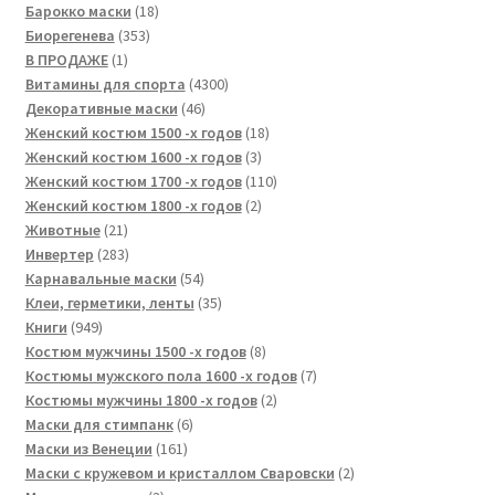
товара
18
Барокко маски
18
353
товаров
Биорегенева
353
1
товара
В ПРОДАЖЕ
1
товар
4300
Витамины для спорта
4300
46
товаров
Декоративные маски
46
товаров
18
Женский костюм 1500 -х годов
18
3
товаров
Женский костюм 1600 -х годов
3
товара
110
Женский костюм 1700 -х годов
110
2
товаров
Женский костюм 1800 -х годов
2
21
товара
Животные
21
товар
283
Инвертер
283
товара
54
Карнавальные маски
54
товара
35
Клеи, герметики, ленты
35
949
товаров
Книги
949
товаров
8
Костюм мужчины 1500 -х годов
8
товаров
7
Костюмы мужского пола 1600 -х годов
7
2
товаров
Костюмы мужчины 1800 -х годов
2
6
товара
Маски для стимпанк
6
161
товаров
Маски из Венеции
161
товар
2
Маски с кружевом и кристаллом Сваровски
2