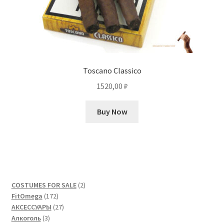
Toscano Classico
1520,00
₽
Buy Now
2
COSTUMES FOR SALE
2
172
товара
FitOmega
172
товара
27
АКСЕССУАРЫ
27
3
товаров
Алкоголь
3