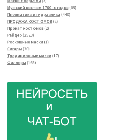
3
товара
Маски с перьями
3
товара
69
Мужский костюм 1700 -х годов
69
440
товаров
Пневматика и гидравлика
440
2
товаров
ПРОДАЖА КОСТЮМОВ
2
2
товара
Прокат костюмов
2
2523
товара
Райдер
2523
товара
1
Роскошные маски
1
30
товар
Сигары
30
товаров
17
Традиционные маски
17
168
товаров
Филлеры
168
товаров