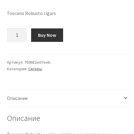
Toscano Robusto cigars
Количество
Buy Now
товара
сигары
Toscano
Robusto
Артикул:
769682e07eeb
Категория:
Сигары
Описание
Описание