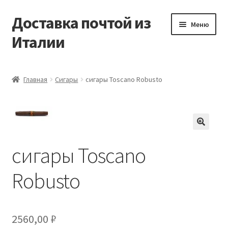
Доставка почтой из
Перейти
Перейти
Меню
к
к
Италии
навигации
содержимому
Главная
Главная
Сигары
сигары Toscano Robusto
Контакты
Корзина
🔍
Мой аккаунт
сигары Toscano
Robusto
Оформление заказа
2560,00
₽