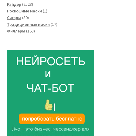
2523
товара
Райдер
2523
товара
1
Роскошные маски
1
30
товар
Сигары
30
товаров
17
Традиционные маски
17
168
товаров
Филлеры
168
товаров