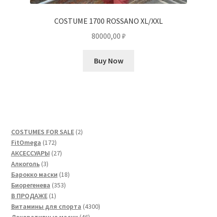
COSTUME 1700 ROSSANO XL/XXL
80000,00
₽
Buy Now
2
COSTUMES FOR SALE
2
172
товара
FitOmega
172
товара
27
АКСЕССУАРЫ
27
3
товаров
Алкоголь
3
товара
18
Барокко маски
18
353
товаров
Биорегенева
353
1
товара
В ПРОДАЖЕ
1
товар
4300
Витамины для спорта
4300
46
товаров