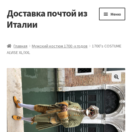
Доставка почтой из
Перейти
Перейти
Меню
к
к
Италии
навигации
содержимому
Главная
Главная
Мужский костюм 1700 -х годов
1700’s COSTUME
ALVISE XL/XXL
Контакты
Корзина
Мой аккаунт
🔍
Оформление заказа