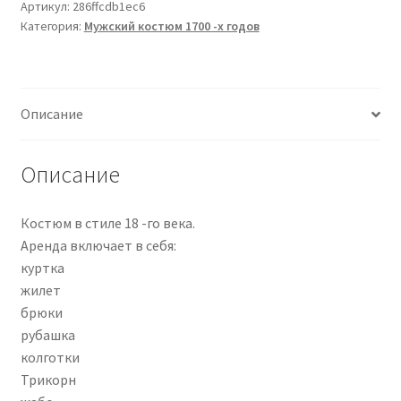
ALVISE
Артикул:
286ffcdb1ec6
Категория:
Мужский костюм 1700 -х годов
XL/XXL
Описание
Описание
Костюм в стиле 18 -го века.
Аренда включает в себя:
куртка
жилет
брюки
рубашка
колготки
Трикорн