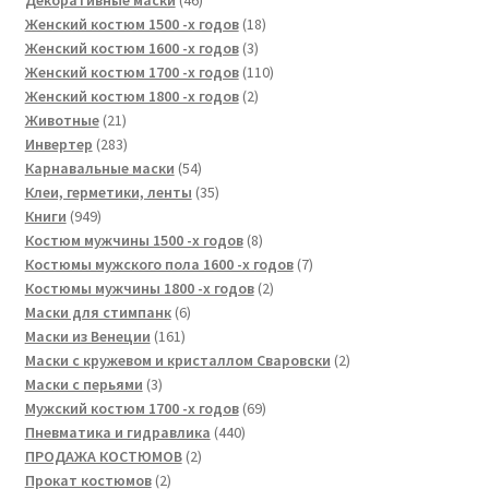
Декоративные маски
46
товаров
18
Женский костюм 1500 -х годов
18
3
товаров
Женский костюм 1600 -х годов
3
товара
110
Женский костюм 1700 -х годов
110
2
товаров
Женский костюм 1800 -х годов
2
21
товара
Животные
21
товар
283
Инвертер
283
товара
54
Карнавальные маски
54
товара
35
Клеи, герметики, ленты
35
949
товаров
Книги
949
товаров
8
Костюм мужчины 1500 -х годов
8
товаров
7
Костюмы мужского пола 1600 -х годов
7
2
товаров
Костюмы мужчины 1800 -х годов
2
6
товара
Маски для стимпанк
6
161
товаров
Маски из Венеции
161
товар
2
Маски с кружевом и кристаллом Сваровски
2
3
товара
Маски с перьями
3
товара
69
Мужский костюм 1700 -х годов
69
440
товаров
Пневматика и гидравлика
440
2
товаров
ПРОДАЖА КОСТЮМОВ
2
2
товара
Прокат костюмов
2