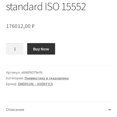
standard ISO 15552
176012,00
₽
Количество
Buy Now
товара
Attuatore
a
unità
Артикул:
a666f6079ef6
Категория:
Пневматика и гидравлика
scorrevole
Бренд:
EMERSON – AVENTICS
EMERSON
?
AVENTICS,
serie
Описание
CG1,