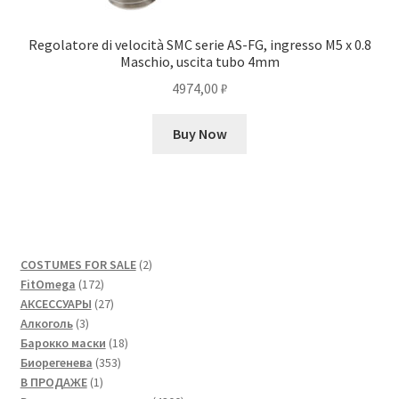
Regolatore di velocità SMC serie AS-FG, ingresso M5 x 0.8
Maschio, uscita tubo 4mm
4974,00
₽
Buy Now
2
COSTUMES FOR SALE
2
172
товара
FitOmega
172
товара
27
АКСЕССУАРЫ
27
3
товаров
Алкоголь
3
товара
18
Барокко маски
18
353
товаров
Биорегенева
353
1
товара
В ПРОДАЖЕ
1