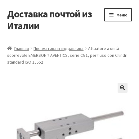
Доставка почтой из
Перейти
Перейти
Меню
к
к
Италии
навигации
содержимому
Главная
Главная
Пневматика и гидравлика
Attuatore a unità
scorrevole EMERSON ? AVENTICS, serie CG1, per l’uso con Cilindri
Контакты
standard ISO 15552
Корзина
Мой аккаунт
🔍
Оформление заказа