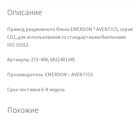
per
l'uso
Описание
con
Cilindri
Привод раздвижного блока EMERSON ? AVENTICS, серия
standard
CG1, для использования со стандартными баллонами
ISO
ISO 15552.
15552
Артикулы: 272-408, 0821401245
Производитель: EMERSON – AVENTICS
Срок поставки 6-8 недель
Похожие