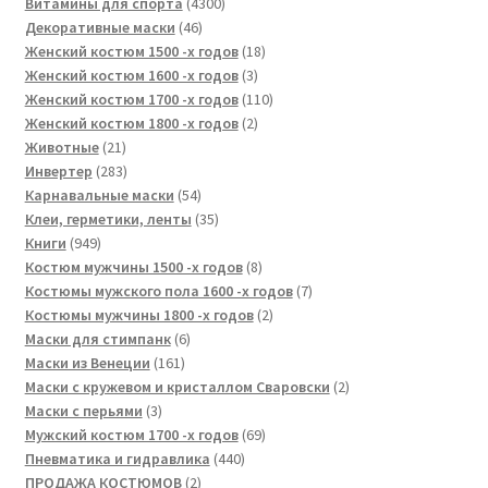
товар
4300
Витамины для спорта
4300
46
товаров
Декоративные маски
46
товаров
18
Женский костюм 1500 -х годов
18
3
товаров
Женский костюм 1600 -х годов
3
товара
110
Женский костюм 1700 -х годов
110
2
товаров
Женский костюм 1800 -х годов
2
21
товара
Животные
21
товар
283
Инвертер
283
товара
54
Карнавальные маски
54
товара
35
Клеи, герметики, ленты
35
949
товаров
Книги
949
товаров
8
Костюм мужчины 1500 -х годов
8
товаров
7
Костюмы мужского пола 1600 -х годов
7
2
товаров
Костюмы мужчины 1800 -х годов
2
6
товара
Маски для стимпанк
6
161
товаров
Маски из Венеции
161
товар
2
Маски с кружевом и кристаллом Сваровски
2
3
товара
Маски с перьями
3
товара
69
Мужский костюм 1700 -х годов
69
440
товаров
Пневматика и гидравлика
440
2
товаров
ПРОДАЖА КОСТЮМОВ
2