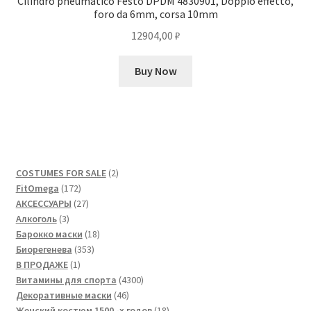
Cilindro pneumatico Festo DPDM 4830901, Doppio effetto,
foro da 6mm, corsa 10mm
12904,00
₽
Buy Now
2
COSTUMES FOR SALE
2
172
товара
FitOmega
172
товара
27
АКСЕССУАРЫ
27
3
товаров
Алкоголь
3
товара
18
Барокко маски
18
353
товаров
Биорегенева
353
1
товара
В ПРОДАЖЕ
1
товар
4300
Витамины для спорта
4300
46
товаров
Декоративные маски
46
товаров
18
Женский костюм 1500 -х годов
18