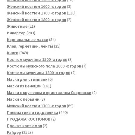
3
товаров
Женский костюм 1600 -х годов
3
товара
110
Женский костюм 1700 -х годов
110
2
товаров
Женский костюм 1800 -х годов
2
21
товара
Животные
21
товар
283
Инвертер
283
товара
54
Карнавальные маски
54
товара
35
Клеи, герметики, ленты
35
949
товаров
Книги
949
товаров
8
Костюм мужчины 1500 -х годов
8
товаров
7
Костюмы мужского пола 1600 -х годов
7
2
товаров
Костюмы мужчины 1800 -х годов
2
6
товара
Маски для стимпанк
6
161
товаров
Маски из Венеции
161
товар
2
Маски с кружевом и кристаллом Сваровски
2
3
товара
Маски с перьями
3
товара
69
Мужский костюм 1700 -х годов
69
440
товаров
Пневматика и гидравлика
440
2
товаров
ПРОДАЖА КОСТЮМОВ
2
2
товара
Прокат костюмов
2
2523
товара
Райдер
2523