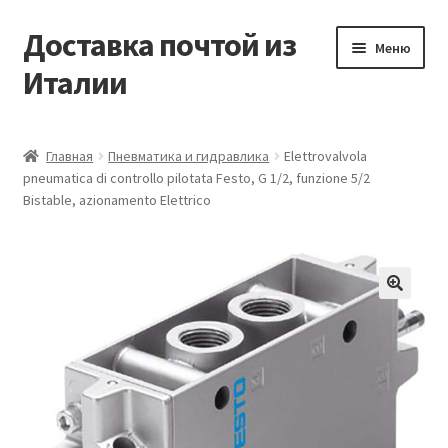
Доставка почтой из
Перейти
Перейти
Меню
к
к
Италии
навигации
содержимому
Главная
Главная
Пневматика и гидравлика
Elettrovalvola
pneumatica di controllo pilotata Festo, G 1/2, funzione 5/2
Контакты
Bistable, azionamento Elettrico
Корзина
Мой аккаунт
🔍
Оформление заказа