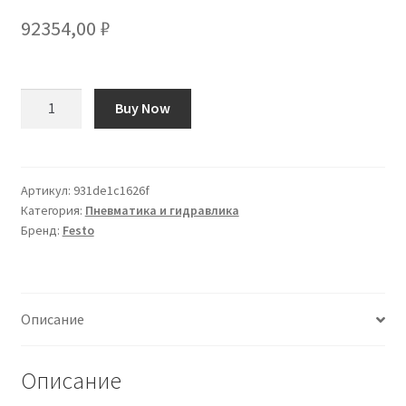
92354,00
₽
Количество
Buy Now
товара
Elettrovalvola
pneumatica
di
Артикул:
931de1c1626f
Категория:
Пневматика и гидравлика
controllo
Бренд:
Festo
pilotata
Festo,
G
1/2,
Описание
funzione
5/2
Bistable,
Описание
azionamento