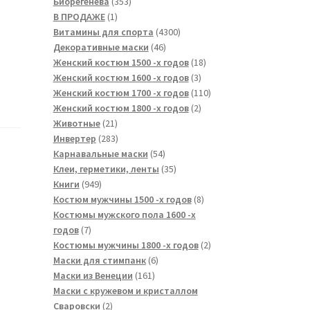
353
товаров
Биорегенева
353
1
товара
В ПРОДАЖЕ
1
товар
4300
Витамины для спорта
4300
46
товаров
Декоративные маски
46
товаров
18
Женский костюм 1500 -х годов
18
3
товаров
Женский костюм 1600 -х годов
3
товара
110
Женский костюм 1700 -х годов
110
2
товаров
Женский костюм 1800 -х годов
2
21
товара
Животные
21
товар
283
Инвертер
283
товара
54
Карнавальные маски
54
товара
35
Клеи, герметики, ленты
35
949
товаров
Книги
949
товаров
8
Костюм мужчины 1500 -х годов
8
товаров
Костюмы мужского пола 1600 -х
7
годов
7
товаров
2
Костюмы мужчины 1800 -х годов
2
6
товара
Маски для стимпанк
6
161
товаров
Маски из Венеции
161
товар
Маски с кружевом и кристаллом
2
Сваровски
2