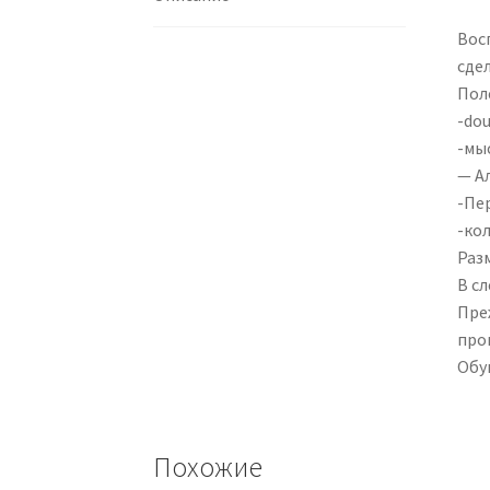
Вос
сде
Пол
-dou
-мы
— А
-Пе
-ко
Разм
В с
Пре
про
Обу
Похожие