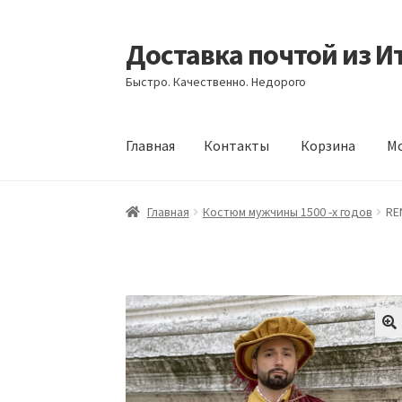
Доставка почтой из И
Перейти
Перейти
к
к
Быстро. Качественно. Недорого
навигации
содержимому
Главная
Контакты
Корзина
Мо
Главная
Контакты
Корзина
Мой аккаунт
Оф
Главная
Костюм мужчины 1500 -х годов
RE
🔍