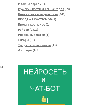
товара
3
Маски с перьями
3
товара
69
Мужский костюм 1700 -х годов
69
440
товаров
Пневматика и гидравлика
440
2
товаров
ПРОДАЖА КОСТЮМОВ
2
2
товара
Прокат костюмов
2
2523
товара
Райдер
2523
товара
1
Роскошные маски
1
30
товар
Сигары
30
товаров
17
Традиционные маски
17
168
товаров
Филлеры
168
товаров
бы