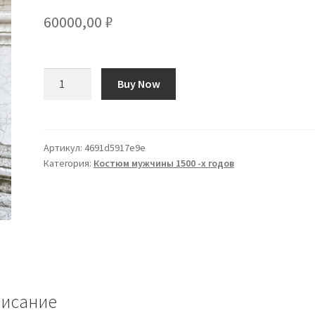
60000,00
₽
Количество
Buy Now
товара
RENAISSANCE
COSTUME
MATTEO
Артикул:
4691d5917e9e
Категория:
Костюм мужчины 1500 -х годов
M/L
исание