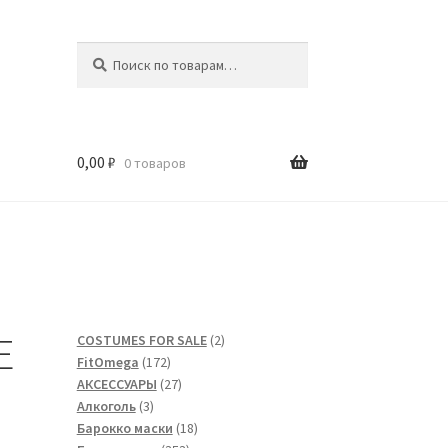
Искать:
Поиск
0,00
₽
0 товаров
E
2
COSTUMES FOR SALE
2
172
товара
FitOmega
172
товара
27
АКСЕССУАРЫ
27
3
товаров
Алкоголь
3
товара
18
Барокко маски
18