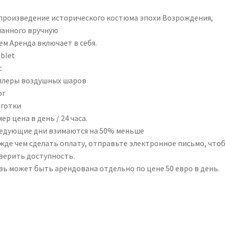
произведение исторического костюма эпохи Возрождения,
ланного вручную
ем Аренда включает в себя.
blet
с
ллеры воздушных шаров
рг
лготки
ер цена в день / 24 часа.
ледующие дни взимаются на 50% меньше
жде чем сделать оплату, отправьте электронное письмо, что
верить доступность.
вь может быть арендована отдельно по цене 50 евро в день.