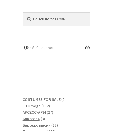
Искать:
Поиск
0,00
₽
0 товаров
2
COSTUMES FOR SALE
2
172
товара
FitOmega
172
товара
27
АКСЕССУАРЫ
27
3
товаров
Алкоголь
3
товара
18
Барокко маски
18