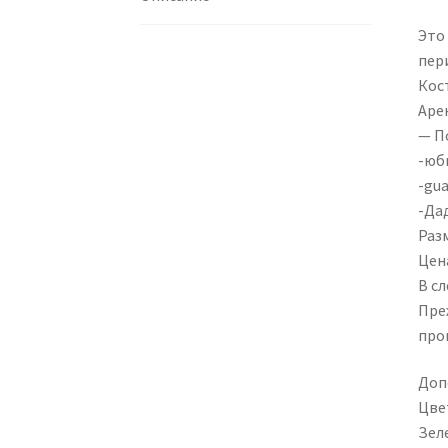
Это
пер
Кос
Арен
— П
-юб
-gua
-Да
Раз
Цена
В с
Пре
про
Доп
Цве
Зел