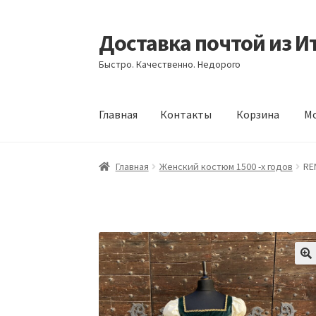
Доставка почтой из И
Перейти
Перейти
к
к
Быстро. Качественно. Недорого
навигации
содержимому
Главная
Контакты
Корзина
Мо
Главная
Контакты
Корзина
Мой аккаунт
Оф
Главная
Женский костюм 1500 -х годов
RE
🔍