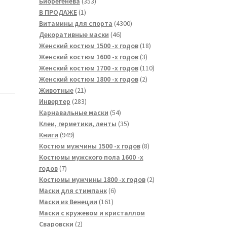
353
товаров
Биорегенева
353
1
товара
В ПРОДАЖЕ
1
товар
4300
Витамины для спорта
4300
46
товаров
Декоративные маски
46
товаров
18
Женский костюм 1500 -х годов
18
3
товаров
Женский костюм 1600 -х годов
3
товара
110
Женский костюм 1700 -х годов
110
2
товаров
Женский костюм 1800 -х годов
2
21
товара
Животные
21
товар
283
Инвертер
283
товара
54
Карнавальные маски
54
товара
35
Клеи, герметики, ленты
35
949
товаров
Книги
949
товаров
8
Костюм мужчины 1500 -х годов
8
товаров
Костюмы мужского пола 1600 -х
7
годов
7
товаров
2
Костюмы мужчины 1800 -х годов
2
6
товара
Маски для стимпанк
6
161
товаров
Маски из Венеции
161
товар
Маски с кружевом и кристаллом
2
Сваровски
2