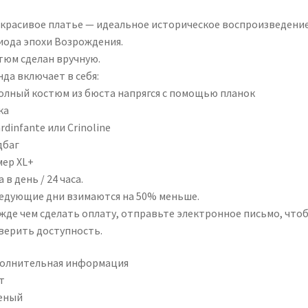
 красивое платье — идеальное историческое воспроизведени
иода эпохи Возрождения.
тюм сделан вручную.
да включает в себя:
олный костюм из бюста напрягся с помощью планок
ка
rdinfante или Crinoline
дбаг
мер XL+
 в день / 24 часа.
ледующие дни взимаются на 50% меньше.
жде чем сделать оплату, отправьте электронное письмо, что
верить доступность.
олнительная информация
т
еный