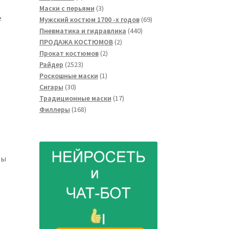
товара
3
Маски с перьями
3
е
товара
69
Мужский костюм 1700 -х годов
69
440
товаров
Пневматика и гидравлика
440
2
товаров
ПРОДАЖА КОСТЮМОВ
2
2
товара
Прокат костюмов
2
2523
товара
Райдер
2523
товара
1
Роскошные маски
1
30
товар
Сигары
30
товаров
17
Традиционные маски
17
168
товаров
Филлеры
168
товаров
бы