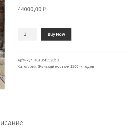
44000,00
₽
Количество
Buy Now
товара
RENAISSANCE
DRESS
SULTANA
Артикул:
a0e0bf9930b9
Категория:
Женский костюм 1500 -х годов
исание