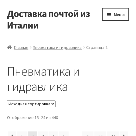
Доставка почтой из
Перейти
Перейти
Меню
к
к
Италии
навигации
содержимому
Главная
Главная
Пневматика и гидравлика
Страница 2
Контакты
Пневматика и
Корзина
гидравлика
Мой аккаунт
Оформление заказа
Отображение 13–24 из 440