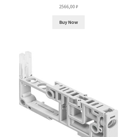
2566,00
₽
Buy Now