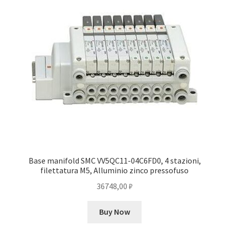
Base manifold SMC VV5QC11-04C6FD0, 4 stazioni,
filettatura M5, Alluminio zinco pressofuso
36748,00
₽
Buy Now