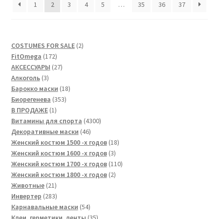
1
2
3
4
5
…
35
36
37
2
COSTUMES FOR SALE
2
172
товара
FitOmega
172
товара
27
АКСЕССУАРЫ
27
3
товаров
Алкоголь
3
товара
18
Барокко маски
18
353
товаров
Биорегенева
353
1
товара
В ПРОДАЖЕ
1
товар
4300
Витамины для спорта
4300
46
товаров
Декоративные маски
46
товаров
18
Женский костюм 1500 -х годов
18
3
товаров
Женский костюм 1600 -х годов
3
товара
110
Женский костюм 1700 -х годов
110
2
товаров
Женский костюм 1800 -х годов
2
21
товара
Животные
21
товар
283
Инвертер
283
товара
54
Карнавальные маски
54
товара
35
Клеи, герметики, ленты
35