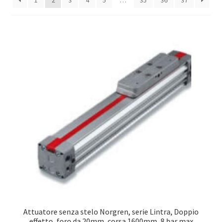
1
2
3
4
5
…
35
36
37
Attuatore senza stelo Norgren, serie Lintra, Doppio
effetto, foro da 20mm, corsa 1600mm, 8 bar max