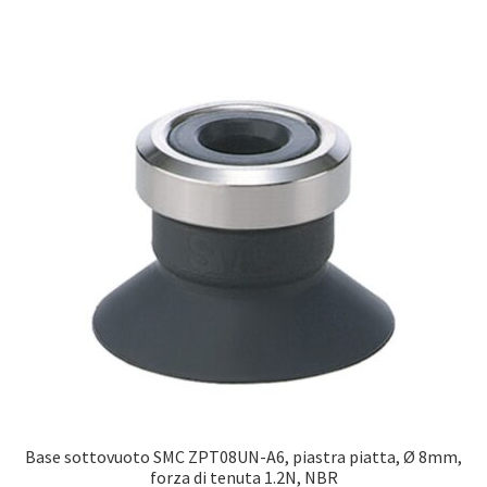
Base sottovuoto SMC ZPT08UN-A6, piastra piatta, Ø 8mm,
forza di tenuta 1.2N, NBR