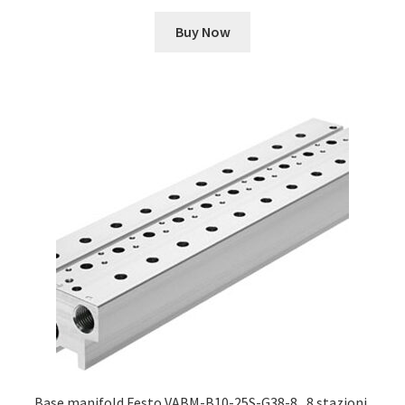
Buy Now
Base manifold Festo VABM-B10-25S-G38-8 , 8 stazioni,