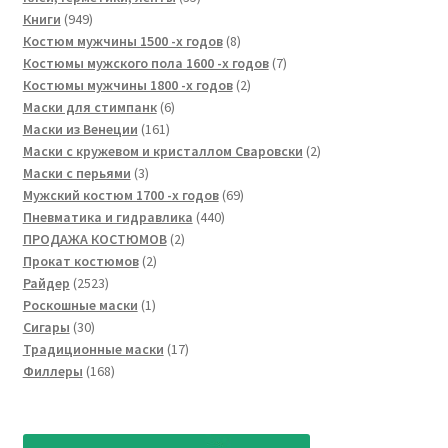
949
товаров
Книги
949
товаров
8
Костюм мужчины 1500 -х годов
8
товаров
7
Костюмы мужского пола 1600 -х годов
7
2
товаров
Костюмы мужчины 1800 -х годов
2
6
товара
Маски для стимпанк
6
161
товаров
Маски из Венеции
161
товар
2
Маски с кружевом и кристаллом Сваровски
2
3
товара
Маски с перьями
3
товара
69
Мужский костюм 1700 -х годов
69
440
товаров
Пневматика и гидравлика
440
2
товаров
ПРОДАЖА КОСТЮМОВ
2
2
товара
Прокат костюмов
2
2523
товара
Райдер
2523
товара
1
Роскошные маски
1
30
товар
Сигары
30
товаров
17
Традиционные маски
17
168
товаров
Филлеры
168
товаров