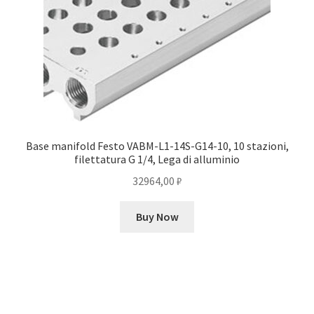
Base manifold Festo VABM-L1-14S-G14-10, 10 stazioni,
filettatura G 1/4, Lega di alluminio
32964,00
₽
Buy Now