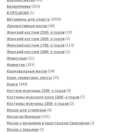
353
товаров
Биорегенева
353
1
товара
В ПРОДАЖЕ
1
товар
4300
Витамины для спорта
4300
46
товаров
Декоративные маски
46
товаров
18
Женский костюм 1500 -х годов
18
3
товаров
Женский костюм 1600 -х годов
3
товара
110
Женский костюм 1700 -х годов
110
2
товаров
Женский костюм 1800 -х годов
2
21
товара
Животные
21
товар
283
Инвертер
283
товара
54
Карнавальные маски
54
товара
35
Клеи, герметики, ленты
35
949
товаров
Книги
949
товаров
8
Костюм мужчины 1500 -х годов
8
товаров
7
Костюмы мужского пола 1600 -х годов
7
2
товаров
Костюмы мужчины 1800 -х годов
2
6
товара
Маски для стимпанк
6
161
товаров
Маски из Венеции
161
товар
2
Маски с кружевом и кристаллом Сваровски
2
3
товара
Маски с перьями
3