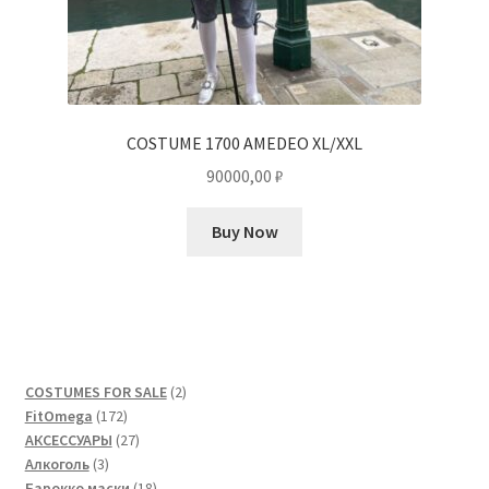
COSTUME 1700 AMEDEO XL/XXL
90000,00
₽
Buy Now
2
COSTUMES FOR SALE
2
172
товара
FitOmega
172
товара
27
АКСЕССУАРЫ
27
3
товаров
Алкоголь
3
товара
18
Барокко маски
18