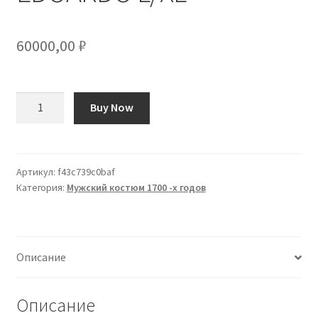
60000,00
₽
Количество
Buy Now
товара
1700’S
COSTUME
EDOARDO
Артикул:
f43c739c0baf
Категория:
Мужский костюм 1700 -х годов
L/XL
Описание
Описание