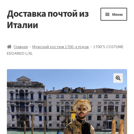
Доставка почтой из
Перейти
Перейти
Меню
к
к
Италии
навигации
содержимому
Главная
Главная
Мужский костюм 1700 -х годов
1700’S COSTUME
EDOARDO L/XL
Контакты
Корзина
Мой аккаунт
🔍
Оформление заказа